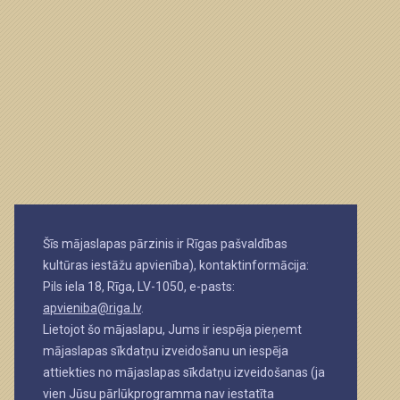
Šīs mājaslapas pārzinis ir Rīgas pašvaldības
kultūras iestāžu apvienība), kontaktinformācija:
Pils iela 18, Rīga, LV-1050, e-pasts:
apvieniba@riga.lv
.
Lietojot šo mājaslapu, Jums ir iespēja pieņemt
mājaslapas sīkdatņu izveidošanu un iespēja
attiekties no mājaslapas sīkdatņu izveidošanas (ja
vien Jūsu pārlūkprogramma nav iestatīta