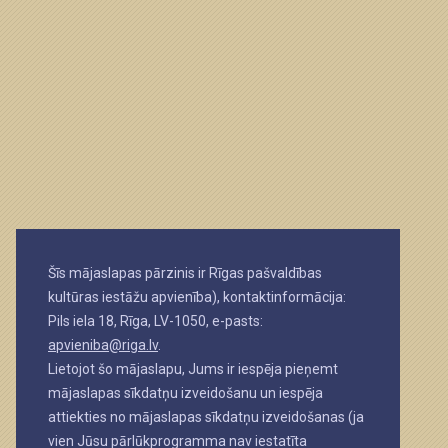
Šīs mājaslapas pārzinis ir Rīgas pašvaldības
kultūras iestāžu apvienība), kontaktinformācija:
Pils iela 18, Rīga, LV-1050, e-pasts:
apvieniba@riga.lv
.
Lietojot šo mājaslapu, Jums ir iespēja pieņemt
mājaslapas sīkdatņu izveidošanu un iespēja
attiekties no mājaslapas sīkdatņu izveidošanas (ja
vien Jūsu pārlūkprogramma nav iestatīta