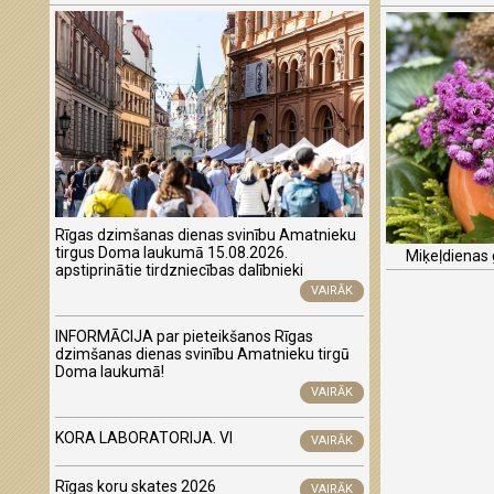
Rīgas dzimšanas dienas svinību Amatnieku
tirgus Doma laukumā 15.08.2026.
Miķeļdienas
apstiprinātie tirdzniecības dalībnieki
VAIRĀK
INFORMĀCIJA par pieteikšanos Rīgas
dzimšanas dienas svinību Amatnieku tirgū
Doma laukumā!
VAIRĀK
KORA LABORATORIJA. VI
VAIRĀK
Rīgas koru skates 2026
VAIRĀK