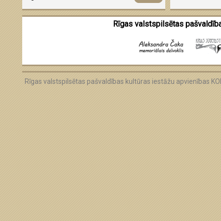
Miķeļdienas
Rīgas valstspilsētas pašvaldība
Rīgas valstspilsētas pašvaldības kultūras iestāžu apvienības 