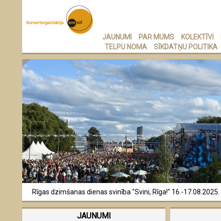
JAUNUMI
PAR MUMS
KOLEKTĪVI
TELPU NOMA
SĪKDATŅU POLITIKA
Rīgas dzimšanas dienas svinība "Svini, Rīga!" 16.-17.08.2025.
Rīgas kamerkoris AVE SOL 2024
JAUNUMI