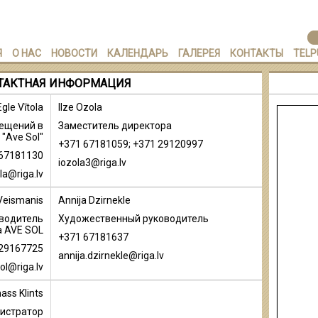
Я
О НАС
НОВОСТИ
КАЛЕНДАРЬ
ГАЛЕРЕЯ
КОНТАКТЫ
TELP
ТАКТНАЯ ИНФОРМАЦИЯ
Egle Vītola
Ilze Ozola
мещений в
Заместитель директора
"Ave Sol"
+371 67181059; +371 29120997
 67181130
iozola3@riga.lv
ola@riga.lv
Veismanis
Annija Dzirnekle
водитель
Художественный руководитель
а AVE SOL
+371 67181637
 29167725
annija.dzirnekle@riga.lv
ol@riga.lv
ass Klints
истратор