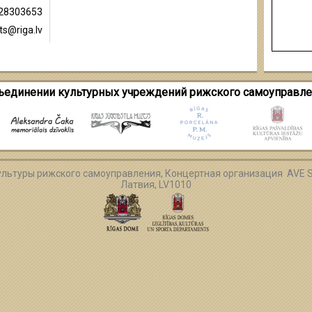
 28303653
nts@riga.lv
ъединении культурных учреждений рижского самоуправле
ультуры
рижского
самоуправления
,
Концертная
организация
AVE S
Латвия
,
LV1010