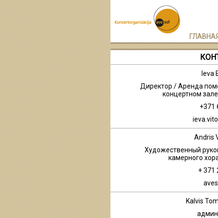
ГЛАВНА
КОН
Ieva 
Директор / Аренда по
концертном зале 
+371
ieva.vit
Andris 
Художественный руко
камерного хор
+ 371
aves
Kalvis Tom
админ