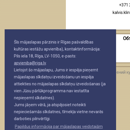
+371
kalvis.kli
Об
Šīs mājaslapas pārzinis ir Rīgas pašvaldības
kultūras iestāžu apvienība), kontaktinformācija:
Pils iela 18, Rīga, LV-1050, e-pasts:
apvieniba@riga.lv
.
Lietojot šo mājaslapu, Jums ir iespēja pieņemt
Объединение
учреждений
к
mājaslapas sīkdatņu izveidošanu un iespēja
attiekties no mājaslapas sīkdatņu izveidošanas (ja
vien Jūsu pārlūkprogramma nav iestatīta
nepieņemt sīkdatnes).
Jums jāņem vērā, ja atspējosiet noteikti
nepieciešamās sīkdatnes, tīmekļa vietne nevarēs
darboties pilnvērtīgi.
Papildus informācija par mājaslapas veidotajām