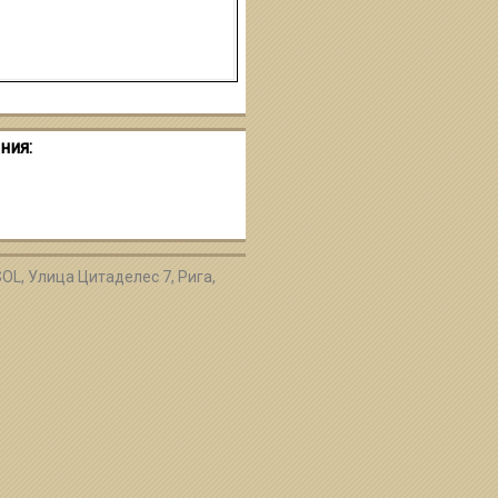
ния:
OL,
Улица
Цитаделес
7,
Рига
,