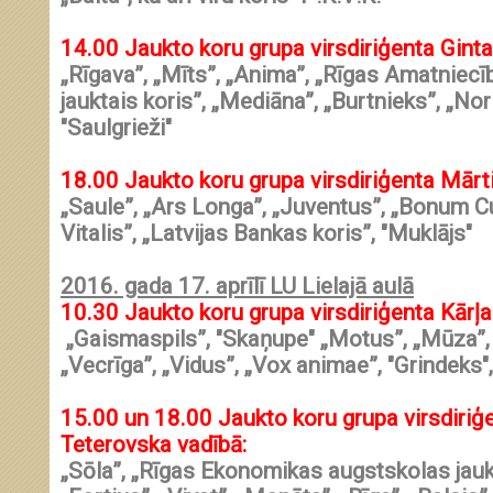
14.00
Jaukto koru grupa virsdiriģenta
Ginta
„Rīgava”, „Mīts”, „Anima”, „Rīgas Amatniec
jauktais koris”, „Mediāna”, „Burtnieks”, „Nor
"Saulgrieži"
18.00
Jaukto koru grupa virsdiriģenta
Mārti
„Saule”, „Ars Longa”, „Juventus”, „Bonum Cul
Vitalis”, „Latvijas Bankas koris”, "Muklājs"
2016. gada 17. aprīlī LU Lielajā aulā
10.30
Jaukto koru grupa virsdiriģenta
Kārļa
„Gaismaspils”, "Skaņupe" „Motus”, „Mūza”, 
„Vecrīga”, „Vidus”, „Vox animae”, "Grindeks"
15.00
un
18.00
Jaukto koru grupa virsdiriģ
Teterovska
vadībā:
„Sōla”, „Rīgas Ekonomikas augstskolas jaukt