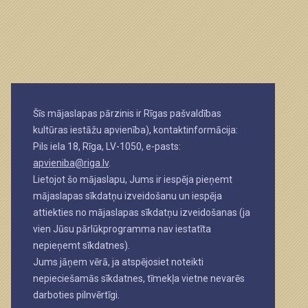
Šīs mājaslapas pārzinis ir Rīgas pašvaldības
kultūras iestāžu apvienība), kontaktinformācija:
Pils iela 18, Rīga, LV-1050, e-pasts:
apvieniba@riga.lv
.
Lietojot šo mājaslapu, Jums ir iespēja pieņemt
mājaslapas sīkdatņu izveidošanu un iespēja
attiekties no mājaslapas sīkdatņu izveidošanas (ja
vien Jūsu pārlūkprogramma nav iestatīta
nepieņemt sīkdatnes).
Jums jāņem vērā, ja atspējosiet noteikti
nepieciešamās sīkdatnes, tīmekļa vietne nevarēs
darboties pilnvērtīgi.