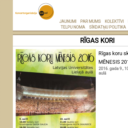
JAUNUMI
PAR MUMS
KOLEKTĪVI
TELPU NOMA
SĪKDATŅU POLITIKA
RĪGAS KORI
Rīgas koru s
MĒNESIS 201
2016. gada 9., 10.
aulā