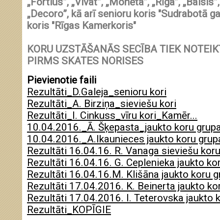
„Fortius”, „Vivat”, „Monēta”, „Rīga”, „Balsis
„Decoro”, kā arī senioru koris "Sudrabotā g
koris "Rīgas Kamerkoris"
KORU UZSTĀŠANĀS SECĪBA TIEK NOTEIK
PIRMS SKATES NORISES
Pievienotie faili
Rezultāti_D.Galeja_senioru kori
Rezultāti_A. Birziņa_sieviešu kori
Rezultāti_I. Cinkuss_vīru kori_Kamēr...
10.04.2016._Ā. Šķepasta_jaukto koru grup
10.04.2016._A.Ikaunieces jaukto koru grup
Rezultāti 16.04.16. R. Vanaga sieviešu kor
Rezultāti 16.04.16. G. Ceplenieka jaukto ko
Rezultāti 16.04.16.M. Klišāna jaukto koru 
Rezultāti 17.04.2016. K. Beinerta jaukto ko
Rezultāti 17.04.2016. I. Teterovska jaukto 
Rezultāti_KOPĪGIE