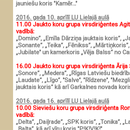
jauniešu koris "Kamēr…"
2016. gada 10. aprīlī LU Lielajā aulā
11.00
Jaukto koru grupa virsdiriģentes
Agi
vadībā:
„Domino”, „Emīla Dārziņa jauktais koris”, „J
„Sonante”, „Teika”, „Fēnikss”, „Mārtiņkoris”
„
Jubilate" un kamerkoris „Vēja Balss” no C
16.00
Jaukto koru grupa virsdiriģenta
Ārija
„Sonore”, „Medera”, „Rīgas Latviešu biedrīb
„Laudate”, „Līgo”, "Salve", "Rīdzene", "Mezgl
jauktais koris” kā arī Garkalnes novada kori
2016. gada 16. aprīlī LU Lielajā aulā
10.00
Sieviešu koru grupa virsdiriģenta
Ro
vadībā:
„Delta”, „Daiļrade”, „SPK koris”, „Tonika”, „
„Balta”, kā arī vīru koris "P!K!V!K!"