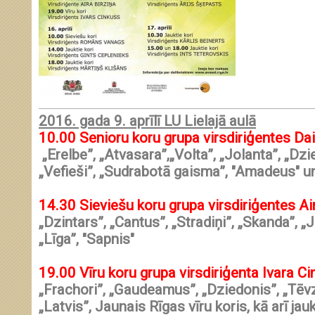
2016. gada 9. aprīlī LU Lielajā aulā
10.00
Senioru koru grupa virsdiriģentes
Dai
„Erelbe”, „Atvasara”,„Volta”, „Jolanta”, „Dzi
„Vefieši”, „Sudrabotā gaisma”, "Amadeus" 
14.30
Sieviešu koru grupa virsdiriģentes
Ai
„Dzintars”, „Cantus”, „Stradiņi”, „Skanda”, 
„Līga”, "Sapnis"
19.00
Vīru koru grupa virsdiriģenta
Ivara Ci
„Frachori”, „Gaudeamus”, „Dziedonis”, „Tēvz
„Latvis”, Jaunais Rīgas vīru koris, kā arī jauk