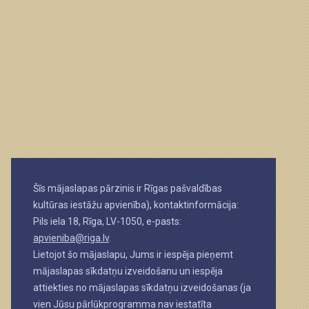
Šīs mājaslapas pārzinis ir Rīgas pašvaldības
kultūras iestāžu apvienība), kontaktinformācija:
Pils iela 18, Rīga, LV-1050, e-pasts:
apvieniba@riga.lv
.
Lietojot šo mājaslapu, Jums ir iespēja pieņemt
mājaslapas sīkdatņu izveidošanu un iespēja
attiekties no mājaslapas sīkdatņu izveidošanas (ja
vien Jūsu pārlūkprogramma nav iestatīta