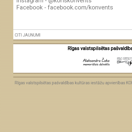
Instagram - @koriskonvents
Facebook - facebook.com/konvents
CITI JAUNUMI
Rīgas valstspilsētas pašvaldība
Rīgas valstspilsētas pašvaldības kultūras iestāžu apvienības 