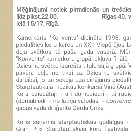
Mēģinājumi notiek pirmdienās un trešdie
līdz plkst.22.00,
Rīgas 40. 
ielā 15/17, Rīgā.
Kamerkoris "Konvents" dibināts 1998. gad
piedalīties koru karos un XXII Vispārējos 
deju svētkos tā paša gada vasarā. Mērķ
"Konvents" kamerkoru grupā iekļuva finālā, u
Dziesmu svētku laureāta titulu šajā grupā. V
pavēra ceļu ne tikai uz Dziesmu svētkie
darbībai, jo tai sekoja uzaicinājums piedal
Starptautikajā mūzikas konkursā Vīnē (Austr
Kora dziedātāji ir arī domubiedri - tā ra
(domubiedri - no latīņu valodas -
conventu
gadus vada diriģente Gerda Griķe.
Koris saņēmis starptautiskas godalgas -
Gran Prix Starptautiskajā koru festivālā 