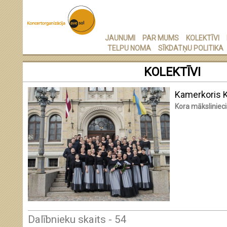
JAUNUMI
PAR MUMS
KOLEKTĪVI
TELPU NOMA
SĪKDATŅU POLITIKA
KOLEKTĪVI
Kamerkoris
Kora mākslinieci
Dalībnieku skaits - 54