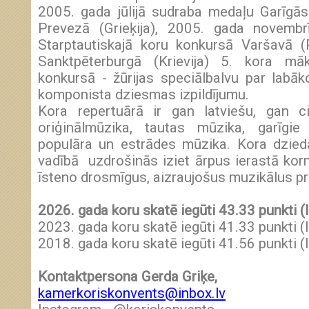
2005. gada jūlijā sudraba medaļu Garīgā
Prevezā (Grieķija), 2005. gada novemb
Starptautiskajā koru konkursā Varšavā (
Sanktpēterburgā (Krievija) 5. kora mā
konkursā - žūrijas speciālbalvu par labā
komponista dziesmas izpildījumu.
Kora repertuārā ir gan latviešu, gan c
oriģinālmūzika, tautas mūzika, garīgie
populāra un estrādes mūzika. Kora dzied
vadībā uzdrošinās iziet ārpus ierastā ko
īsteno drosmīgus, aizraujošus muzikālus pr
2026. gada koru skatē iegūti 43.33 punkti (
2023. gada koru skatē iegūti 41.33 punkti (
2018. gada koru skatē iegūti 41.56 punkti (
Kontaktpersona Gerda Griķe,
kamerkoriskonvents@inbox.lv