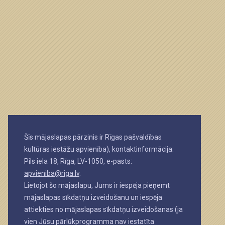
Šīs mājaslapas pārzinis ir Rīgas pašvaldības
kultūras iestāžu apvienība), kontaktinformācija:
Pils iela 18, Rīga, LV-1050, e-pasts:
apvieniba@riga.lv
.
Lietojot šo mājaslapu, Jums ir iespēja pieņemt
mājaslapas sīkdatņu izveidošanu un iespēja
attiekties no mājaslapas sīkdatņu izveidošanas (ja
vien Jūsu pārlūkprogramma nav iestatīta