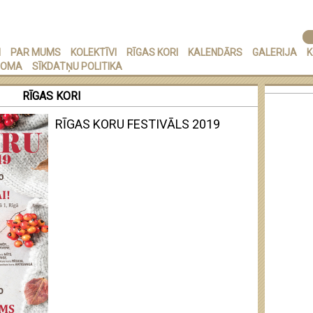
I
PAR MUMS
KOLEKTĪVI
RĪGAS KORI
KALENDĀRS
GALERIJA
K
NOMA
SĪKDATŅU POLITIKA
RĪGAS KORI
RĪGAS KORU FESTIVĀLS 2019