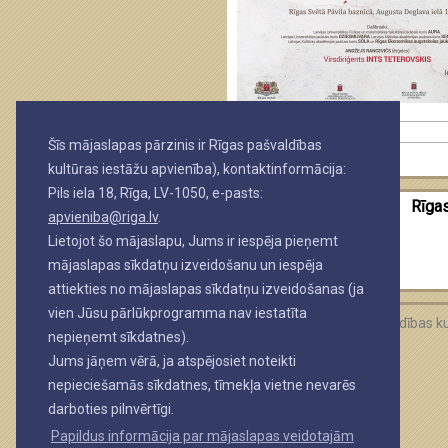
Šīs mājaslapas pārzinis ir Rīgas pašvaldības
CITI JAUNUMI
kultūras iestāžu apvienība), kontaktinformācija:
Pils iela 18, Rīga, LV-1050, e-pasts:
Rīgas
apvieniba@riga.lv
.
Lietojot šo mājaslapu, Jums ir iespēja pieņemt
mājaslapas sīkdatņu izveidošanu un iespēja
attiekties no mājaslapas sīkdatņu izveidošanas (ja
vien Jūsu pārlūkprogramma nav iestatīta
Rīgas valstspilsētas pašvaldības 
nepieņemt sīkdatnes).
Jums jāņem vērā, ja atspējosiet noteikti
nepieciešamās sīkdatnes, tīmekļa vietne nevarēs
darboties pilnvērtīgi.
Papildus informācija par mājaslapas veidotajām