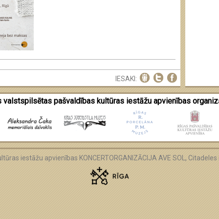
IESAKI:
 valstspilsētas pašvaldības kultūras iestāžu apvienības organizā
kultūras iestāžu apvienības KONCERTORGANIZĀCIJA AVE SOL, Citadeles i