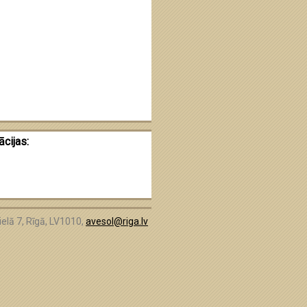
cijas:
elā 7, Rīgā, LV1010,
avesol@riga.lv