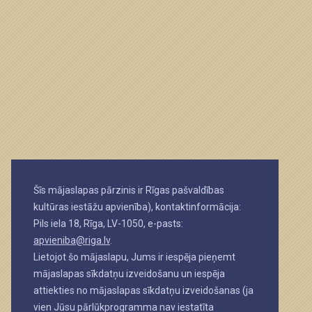
Šīs mājaslapas pārzinis ir Rīgas pašvaldības
kultūras iestāžu apvienība), kontaktinformācija:
Pils iela 18, Rīga, LV-1050, e-pasts:
apvieniba@riga.lv
.
Lietojot šo mājaslapu, Jums ir iespēja pieņemt
mājaslapas sīkdatņu izveidošanu un iespēja
attiekties no mājaslapas sīkdatņu izveidošanas (ja
vien Jūsu pārlūkprogramma nav iestatīta