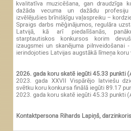
kvalitatīva muzicēšana, gan draudzīga k
dažāda vecuma un dažādu profesiju c
izvēlējušies brīnišķīgu vaļaspreiku – kordz
Spraigs darbs mēģinājumos, regulāra uzs
Latvijā, kā arī piedalīšanās, panā
starptautiskos konkursos korim devu
izaugsmei un skanējuma pilnveidošanai - 
ierindojoties Latvijas augstākā līmeņa koru 
2026. gada koru skatē iegūti 45.33 punkti 
2023. gada XXVII Vispārējo latviešu dz
svētku koru konkursa finālā iegūti 89.17 pu
2023. gada koru skatē iegūti 45.33 punkti 
Kontaktpersona Rihards Lapiņš, darzinko