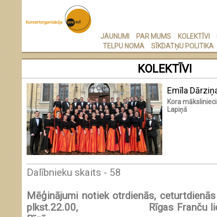
JAUNUMI
PAR MUMS
KOLEKTĪVI
TELPU NOMA
SĪKDATŅU POLITIKA
KOLEKTĪVI
Emīla Dārziņa
Kora mākslinieci
Lapiņš
Dalībnieku skaits - 58
Mēģinājumi notiek otrdienās, ceturtdienās 
plkst.22.00, Rīgas Franču licejā,