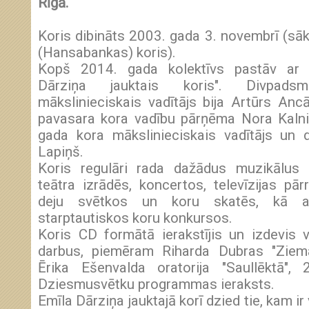
Rīgā.
Koris dibināts 2003. gada 3. novembrī (sā
(Hansabankas) koris).
Kopš 2014. gada kolektīvs pastāv ar
Dārziņa jauktais koris". Divpad
mākslinieciskais vadītājs bija Artūrs An
pavasara kora vadību pārņēma Nora Kalni
gada kora mākslinieciskais vadītājs un d
Lapiņš.
Koris regulāri rada dažādus muzikālus p
teātra izrādēs, koncertos, televīzijas pā
deju svētkos un koru skatēs, kā a
starptautiskos koru konkursos.
Koris CD formātā ierakstījis un izdevis v
darbus, piemēram Riharda Dubras "Ziemas
Ērika Ešenvalda oratorija "Saullēktā",
Dziesmusvētku programmas ieraksts.
Emīla Dārziņa jauktajā korī dzied tie, kam ir