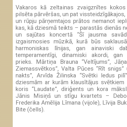
Vakaros kā zeltainas zvaigznītes kokos
pilsēta pārvēršas, un pat vissteidzīgākajos
un rūpju pārņemtajos prātos nemanot iep
kas, kā dziesmā teikts – parastās dienās 
un sajūtas koncertā “Šī jausma savād
izgaismosies mūzikā, kurā būs saklaus
harmoniskas līnijas, gan ainaviski da
temperamentīgi, dinamiski akordi, gan b
prieks. Mārtiņa Brauna “Veltījums”, Jā
Ziemassvētkos”, Valta Pūces “Rīt snigs”
nakts”, Arvīda Žilinska “Svētki ledus pilī
dziesmām ar kurām klausītājus svētkiem 
koris “Laudate”, diriģents un kora māksli
Jānis Misiņš un stīgu kvartets – Debor
Frederika Amēlija Līmana (vijole), Līvija Bu
Bite (čells).