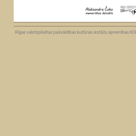
Rīgas valstspilsētas pašvaldības kultūras iestāžu apvienības 