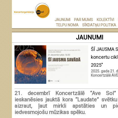
JAUNUMI
PAR MUMS
KOLEKTĪVI
TELPU NOMA
SĪKDATŅU POLITIKA
JAUNUMI
ŠĪ JAUSMA S
koncertu cik
2025"
2025. gada 21. 
Koncertzālē AV
21. decembrī Koncertzālē “Ave Sol”
ieskanēsies jauktā kora “Laudate” svētku
aizraut, ļaut mirkli apstāties un pie
iedvesmojošu mūzikas spēku.