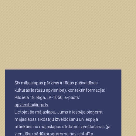
Šīs mājaslapas pārzinis ir Rīgas pašvaldības
kultūras iestāžu apvienība), kontaktinformācija:
Pils iela 18, Rīga, LV-1050, e-pasts:
apvieniba@riga.lv
.
Lietojot šo mājaslapu, Jums ir iespēja pieņemt
mājaslapas sīkdatņu izveidošanu un iespēja
attiekties no mājaslapas sīkdatņu izveidošanas (ja
vien Jūsu pārlūkprogramma nav iestatīta