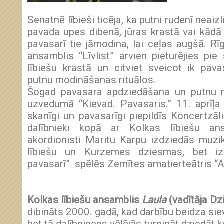
Senatnē lībieši ticēja, ka putni rudenī neai
pavada upes dibenā, jūras krastā vai kādā 
pavasarī tie jāmodina, lai ceļas augšā. Rī
ansamblis “Līvlist” arvien pieturējies pie
lībiešu krastā un citviet sveicot ik pava
putnu modināšanas rituālos.
Šogad pavasara apdziedāšana un putnu m
uzvedumā “Kievad. Pavasaris.” 11. aprīļa 
skanīgi un pavasarīgi piepildīs Koncertzāli 
dalībnieki kopā ar Kolkas lībiešu an
akordionisti Maritu Karpu izdziedās muzi
lībiešu un Kurzemes dziesmas, bet izr
pavasarī” spēlēs Zemītes amatierteātris “Ai
Kolkas lībiešu ansamblis
Laula
(vadītāja Dz
dibināts 2000. gadā, kad darbību beidza sie