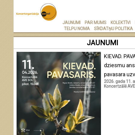
JAUNUMI
PAR MUMS
KOLEKTĪVI
TELPU NOMA
SĪKDATŅU POLITIKA
JAUNUMI
KIEVAD. PAVA
dziesmu ansa
pavasara u
2026. gada 11. ap
Koncertzālē AV