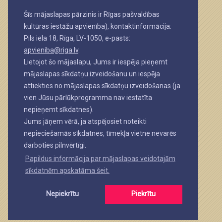
Šīs mājaslapas pārzinis ir Rīgas pašvaldības
kultūras iestāžu apvienība), kontaktinformācija:
Pils iela 18, Rīga, LV-1050, e-pasts:
apvieniba@riga.lv
.
Lietojot šo mājaslapu, Jums ir iespēja pieņemt
mājaslapas sīkdatņu izveidošanu un iespēja
attiekties no mājaslapas sīkdatņu izveidošanas (ja
vien Jūsu pārlūkprogramma nav iestatīta
nepieņemt sīkdatnes).
Jums jāņem vērā, ja atspējosiet noteikti
nepieciešamās sīkdatnes, tīmekļa vietne nevarēs
darboties pilnvērtīgi.
Papildus informācija par mājaslapas veidotajām
sīkdatnēm apskatāma šeit.
Nepiekrītu
Piekrītu