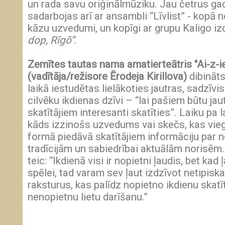
un rada savu oriģinālmūziku. Jau četrus ga
sadarbojas arī ar ansambli “Līvlist” - kopā n
kāzu uzvedumi, un kopīgi ar grupu Kaligo i
dop, Rīgõ”
.
Zemītes tautas nama amatierteātris "Ai-z-ie
(vadītāja/režisore Ērodeja Kirillova)
dibināts
laikā iestudētas lielākoties jautras, sadzīvi
cilvēku ikdienas dzīvi – “lai pašiem būtu jau
skatītājiem interesanti skatīties”. Laiku pa 
kāds izzinošs uzvedums vai skečs, kas vieg
formā piedāvā skatītājiem informāciju par 
tradīcijām un sabiedrībai aktuālām norisēm.
teic: “Ikdienā visi ir nopietni ļaudis, bet kad
spēlei, tad varam sev ļaut izdzīvot netipis
raksturus, kas palīdz nopietno ikdienu skatīt
nenopietnu lietu darīšanu.”