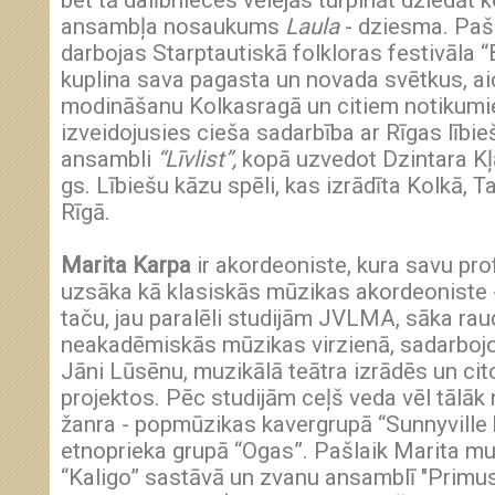
bet tā dalībnieces vēlējās turpināt dziedāt k
ansambļa nosaukums
Laula
- dziesma. Paš
darbojas Starptautiskā folkloras festivāla “B
kuplina sava pagasta un novada svētkus, ai
modināšanu Kolkasragā un citiem notikum
izveidojusies cieša sadarbība ar Rīgas lībi
ansambli
“Līvlist”
,
kopā uzvedot Dzintara Kļ
gs. Lībiešu kāzu spēli, kas izrādīta Kolkā, T
Rīgā.
Marita Karpa
ir akordeoniste, kura savu pro
uzsāka kā klasiskās mūzikas akordeoniste
taču, jau paralēli studijām JVLMA, sāka raud
neakadēmiskās mūzikas virzienā, sadarboj
Jāni Lūsēnu, muzikālā teātra izrādēs un cit
projektos. Pēc studijām ceļš veda vēl tālā
žanra - popmūzikas kavergrupā “Sunnyville
etnoprieka grupā “Ogas”. Pašlaik Marita m
“Kaligo” sastāvā un zvanu ansamblī "Primus"