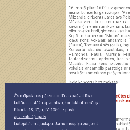
16. maijā plkst.16.00 uz ģimene
aicina koncertorganizācijas “Ave
Milzarāja, diriģents Jaroslavs Poļ
Mūzika vieno lielus un mazus -
savām ģimenēm un ikvienam, kurš 
pilnu svētku brīdi, ģimenes vērtīb
Kopā ar kamerkori “Motus” muzic
klašu koris, vokālais ansamblis 
(flauta), Tomass Ančs (čells), Ing
Koncertā skanēs skaistākās, m
Raimonda Paula, Mārtiņa Miļe
tautasdziesmu apdares, kas ve
Mazāko klašu koris izdziedās 
vokālais ansamblis pārsteigs ar
savukārt kamerkoris piešķirs kon
Ieeja koncertā bez maksas.
Apmeklētāju ievērībai!
Šīs mājaslapas pārzinis ir Rīgas pašvaldības
Koncertzāle atvērta 45 minūtes p
ne vēlāk kā 10 minūtes pirms kon
kultūras iestāžu apvienība), kontaktinformācija:
apmeklētājus.
Pils iela 18, Rīga, LV-1050, e-pasts:
apvieniba@riga.lv
.
Pasākuma organizators informē,
Lietojot šo mājaslapu, Jums ir iespēja pieņemt
fiksācija, izmantošanai publi
atspoguļošanai medijos u.c. inf