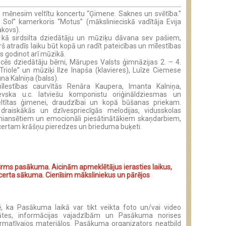
s mēnesim veltītu koncertu “Ģimene. Saknes un svētība.”
 Sol” kamerkoris “Motus” (mākslinieciskā vadītāja Evija
akovs).
 kā sirdsilta dziedātāju un mūziķu dāvana sev pašiem,
atradīs laiku būt kopā un radīt pateicības un mīlestības
as godinot arī mūzikā.
ēs dziedātāju bērni, Mārupes Valsts ģimnāzijas 2. – 4.
“Triole” un mūziķi
Ilze Inapša (klavieres), Luīze Ciemese
una Kalniņa (balss).
īlestības caurvītās Renāra Kaupera, Imanta Kalniņa,
vska u.c. latviešu komponistu oriģināldziesmas un
ltītas ģimenei, draudzībai un kopā būšanas priekam.
draiskākās un dzīvespriecīgās melodijas, vidusskolas
 niansētiem un emocionāli piesātinātākiem skaņdarbiem,
certam krāšņu pieredzes un brieduma buķeti.
irms pasākuma. Aicinām apmeklētājus ierasties laikus,
certa sākuma. Cienīsim māksliniekus un pārējos
 ka Pasākuma laikā var tikt veikta foto un/vai video
citātes, informācijas vajadzībām un Pasākuma norises
ormatīvajos materiālos. Pasākuma organizators neatbild