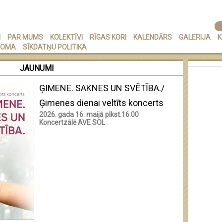
I
PAR MUMS
KOLEKTĪVI
RĪGAS KORI
KALENDĀRS
GALERIJA
K
NOMA
SĪKDATŅU POLITIKA
JAUNUMI
ĢIMENE. SAKNES UN SVĒTĪBA./
Ģimenes dienai veltīts koncerts
2026. gada 16. maijā plkst.16.00
Koncertzālē AVE SOL